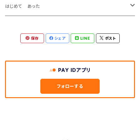
Tシャツ
はじめて あった
トートバッグ
写真集
保存
シェア
LINE
ポスト
Tシャツ
PAY IDアプリ
フォローする